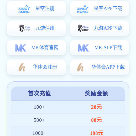
里程碑，也是中国足球历史上的一大盛事。为了庆祝
这一特殊时刻，中国足协已经进行了长时间的筹备，
积极推动相关计划，以确保仪式的顺利举行并达到预
期效果。本文将从四个方面详细阐述这一事件，包括
武磊自出道以来的奋斗历程、百场仪式的具体安排、
中国足协的支持和推广策略，以及社会各界对这一事
件的反响与期待。通过这些内容，读者可以更全面地
理解武磊在中国足球中的地位以及这一仪式背后的深
远意义。
1、武磊的奋斗历程
武磊自小便展现出过人的足球天赋，从青少年时期就
开始接受专业训练。他在西班牙人俱乐部的发展，尤
其是在西甲联赛中的表现，让他逐渐成为了外界瞩目