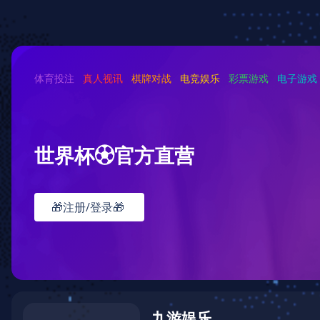
好博
APP
欢迎访问
好博
，提供全面覆盖足球、
比赛，聚