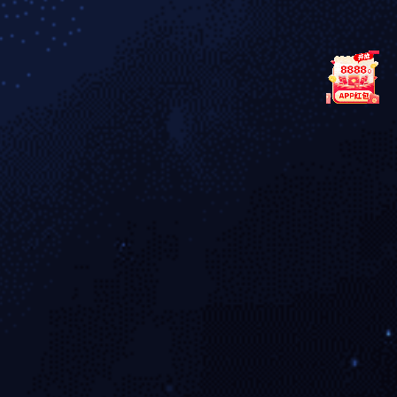
发展态势，无论面对怎样困难险阻，都能迎
下这支队伍蓬勃发展的缩影。从团队协作到
值得珍惜的经历，让我们共同见证这支队伍
下一篇：