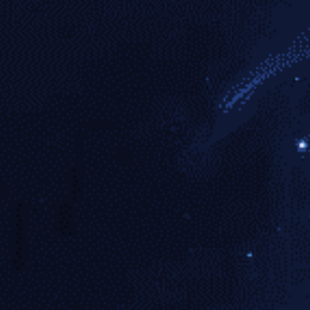
3、晋级对士气与发展的
成功晋级四强，无疑为奥兰多城注入了一
团队的发展至关重要，因为它不仅可以激
同时，这次晋级还意味着更多曝光率，对
系，为未来发展提供更多资金支持。而这
尤其是在即将到来的联赛阶段，这样积极
都准备好了去迎接更大的挑战，实现更高
4、球迷期待与未来展望
随着赛季进程深入，球迷们对于奥兰多城
为球队贡献力量。一支优秀团队背后离不
除了当前赛事外，许多人还开始展望未来
开杯这样的重大舞台上，每一次胜利都是