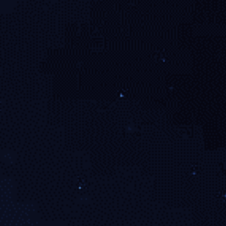
奥胡斯足球队历史性夺冠提前一轮