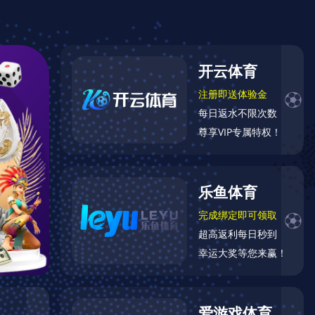
注册入口
事与数据服务
PP下载
与
网页使用
，每日同步更新千场
比赛节奏。