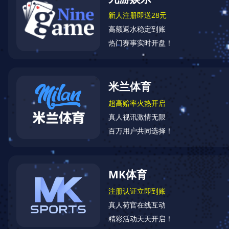
奥兰多城成功晋级公开杯四强
2026-07-07 05:22
40 次阅读
本文围绕“奥兰多城成功晋级公开杯四强
的变化。接着，文章将深入讨论格列兹曼
对于未来赛事的期待。整体而言，这是一
1、奥兰多城的精彩表现
在本赛季的公开杯中，奥兰多城展现出了
团队战略部署的成功。球队在防守端稳固