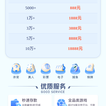
首先，从胜负场次来看，湖人在面对较强对手时常常
显得力不从心。这不仅仅是因为对方实力强大，更是
由于自身战术执行上的问题。例如，在关键比赛中，
湖人的防守端漏洞频出，使得他们无法有效限制对手
得分，这直接导致了不少失利。
其次，从球员个人发挥上看，即使东契奇回归，他也
未必能完全解决团队协作的问题。对于一个需要高度
配合的团队而言，仅凭个别球员能力提升并不足以扭
转局势。因此，即便东契奇复出，也难以让湖人在短
时间内迅速逆袭。
2、雷霆与掘金实力解析
与湖人相比，俄克拉荷马城雷霆和丹佛掘金两队本赛
季展现出了更为稳定的状态。在整体战绩方面，两支