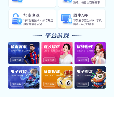
球队都拥有更高的胜率，并且各自都有独特的战术风
格，使得他们在竞争中占据优势。
雷霆作为一支年轻而充满活力的队伍，其快速攻防转
换和灵活多变的打法让他们在面对老牌劲旅时毫不示
弱。而掘金则凭借其出色的大个子球员乔基奇，以及
全队良好的三分投射能力，使得他们在进攻端极具威
胁性。这种多样化的攻击方式令任何防线都感到压
力。
此外，两队在心理韧性方面也相对较强。他们能够在
关键时刻保持冷静，而这正是赢取比赛的重要因素之
一。相比之下，湖人在高压环境下往往会出现失误，
这进一步拉开了与雷霆和掘金之间的差距。